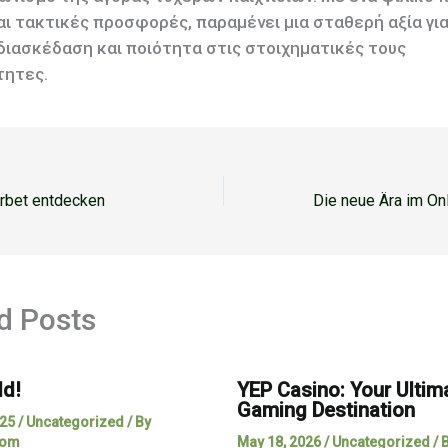
αι τακτικές προσφορές, παραμένει μια σταθερή αξία γι
διασκέδαση και ποιότητα στις στοιχηματικές τους
τητες.
rbet entdecken
d Posts
ld!
YEP Casino: Your Ultim
Gaming Destination
025
/
Uncategorized
/ By
com
May 18, 2026
/
Uncategorized
/ 