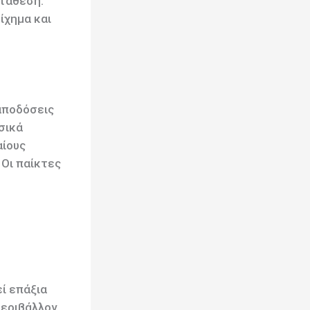
τάθεση.
ίχημα και
 αποδόσεις
σικά
ίους
 Οι παίκτες
εί επάξια
περιβάλλον