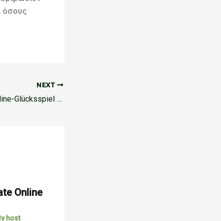
α όσους
NEXT
Die neue Ära im Online-Glücksspiel mit dem Revolution Casino
ate Online
By
host