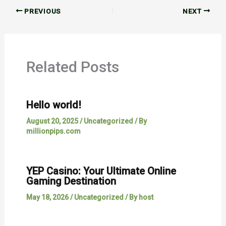
PREVIOUS
NEXT
Related Posts
Hello world!
August 20, 2025
/
Uncategorized
/ By
millionpips.com
YEP Casino: Your Ultimate Online
Gaming Destination
May 18, 2026
/
Uncategorized
/ By
host