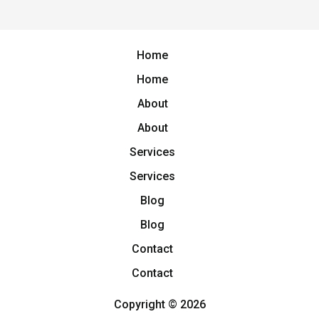
Home
Home
About
About
Services
Services
Blog
Blog
Contact
Contact
Copyright © 2026