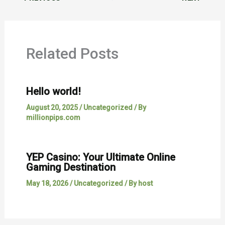
Related Posts
Hello world!
August 20, 2025
/
Uncategorized
/ By
millionpips.com
YEP Casino: Your Ultimate Online
Gaming Destination
May 18, 2026
/
Uncategorized
/ By
host