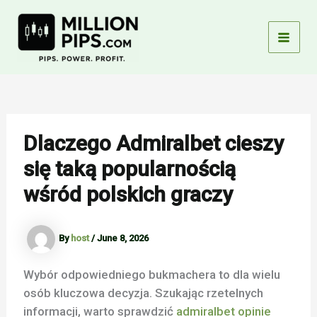
Skip
to
content
Mai
Men
Dlaczego Admiralbet cieszy
się taką popularnością
wśród polskich graczy
By
host
/
June 8, 2026
Wybór odpowiedniego bukmachera to dla wielu
osób kluczowa decyzja. Szukając rzetelnych
informacji, warto sprawdzić
admiralbet opinie