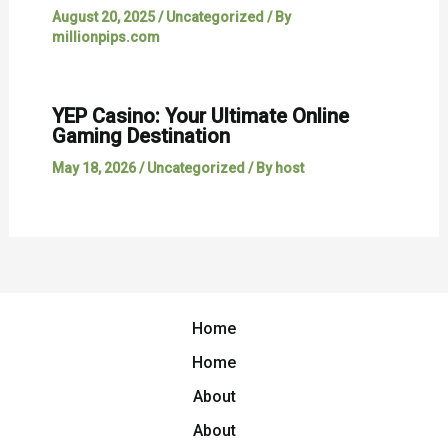
August 20, 2025
/
Uncategorized
/ By
millionpips.com
YEP Casino: Your Ultimate Online
Gaming Destination
May 18, 2026
/
Uncategorized
/ By
host
Home
Home
About
About