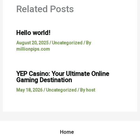
Related Posts
Hello world!
August 20, 2025
/
Uncategorized
/ By
millionpips.com
YEP Casino: Your Ultimate Online
Gaming Destination
May 18, 2026
/
Uncategorized
/ By
host
Home