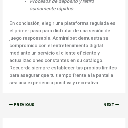
Procesos de depósito y retiro
sumamente rápidos.
En conclusión, elegir una plataforma regulada es
el primer paso para disfrutar de una sesión de
juego responsable. Admiralbet demuestra su
compromiso con el entretenimiento digital
mediante un servicio al cliente eficiente y
actualizaciones constantes en su catálogo.
Recuerda siempre establecer tus propios límites
para asegurar que tu tiempo frente a la pantalla
sea una experiencia positiva y recreativa.
PREVIOUS
NEXT