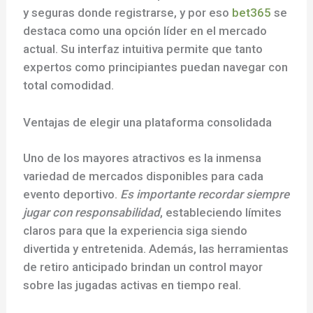
y seguras donde registrarse, y por eso
bet365
se
destaca como una opción líder en el mercado
actual. Su interfaz intuitiva permite que tanto
expertos como principiantes puedan navegar con
total comodidad.
Ventajas de elegir una plataforma consolidada
Uno de los mayores atractivos es la inmensa
variedad de mercados disponibles para cada
evento deportivo.
Es importante recordar siempre
jugar con responsabilidad
, estableciendo límites
claros para que la experiencia siga siendo
divertida y entretenida. Además, las herramientas
de retiro anticipado brindan un control mayor
sobre las jugadas activas en tiempo real.