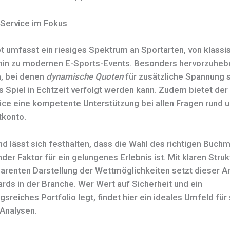
d Service im Fokus
 umfasst ein riesiges Spektrum an Sportarten, von klass
 hin zu modernen E-Sports-Events. Besonders hervorzuhebe
, bei denen
dynamische Quoten
für zusätzliche Spannung 
 Spiel in Echtzeit verfolgt werden kann. Zudem bietet der
ce eine kompetente Unterstützung bei allen Fragen rund 
tkonto.
d lässt sich festhalten, dass die Wahl des richtigen Buch
der Faktor für ein gelungenes Erlebnis ist. Mit klaren Stru
parenten Darstellung der Wettmöglichkeiten setzt dieser A
rds in der Branche. Wer Wert auf Sicherheit und ein
sreiches Portfolio legt, findet hier ein ideales Umfeld für
 Analysen.