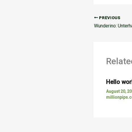
PREVIOUS
Relate
Hello wor
August 20, 2
millionpips.