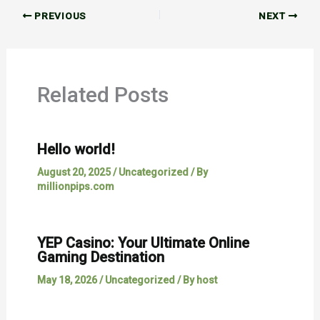
PREVIOUS
NEXT
Related Posts
Hello world!
August 20, 2025
/
Uncategorized
/ By
millionpips.com
YEP Casino: Your Ultimate Online
Gaming Destination
May 18, 2026
/
Uncategorized
/ By
host