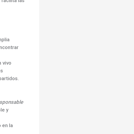
facilita las
plia
ncontrar
 vivo
es
partidos.
esponsable
le y
s
 en la