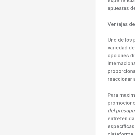
experiencia 
apuestas de
Ventajas de
Uno de los 
variedad de
opciones di
internacion
proporciona
reaccionar 
Para maximi
promociones
del presupu
entretenida
específicas
plataforma.