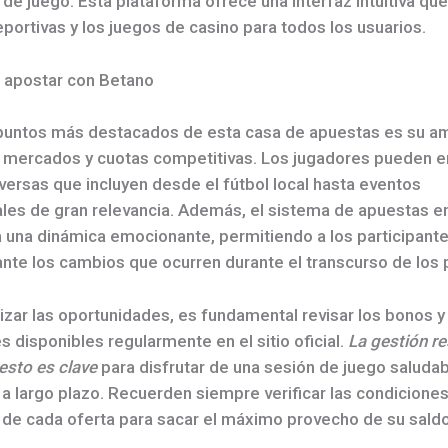
de juego. Esta plataforma ofrece una interfaz intuitiva que 
portivas y los juegos de casino para todos los usuarios.
 apostar con Betano
puntos más destacados de esta casa de apuestas es su am
 mercados y cuotas competitivas. Los jugadores pueden e
versas que incluyen desde el fútbol local hasta eventos
ales de gran relevancia. Además, el sistema de apuestas en
 una dinámica emocionante, permitiendo a los participant
ante los cambios que ocurren durante el transcurso de los 
zar las oportunidades, es fundamental revisar los bonos y
 disponibles regularmente en el sitio oficial.
La gestión r
esto es clave
para disfrutar de una sesión de juego saludab
 a largo plazo. Recuerden siempre verificar las condicione
 de cada oferta para sacar el máximo provecho de su saldo