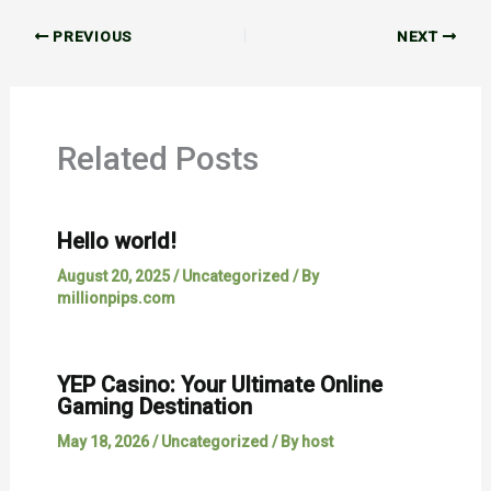
PREVIOUS
NEXT
Related Posts
Hello world!
August 20, 2025
/
Uncategorized
/ By
millionpips.com
YEP Casino: Your Ultimate Online
Gaming Destination
May 18, 2026
/
Uncategorized
/ By
host