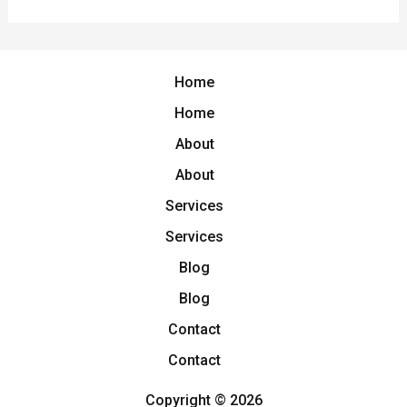
Home
Home
About
About
Services
Services
Blog
Blog
Contact
Contact
Copyright © 2026