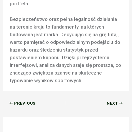
portfela.
Bezpieczeństwo oraz pełna legalność działania
na terenie kraju to fundamenty, na których
budowana jest marka. Decydując się na grę tutaj,
warto pamiętać o odpowiedzialnym podejściu do
hazardu oraz śledzeniu statystyk przed
postawieniem kuponu. Dzięki przejrzystemu
interfejsowi, analiza danych staje się prostsza, co
znacząco zwiększa szanse na skuteczne
typowanie wyników sportowych.
PREVIOUS
NEXT