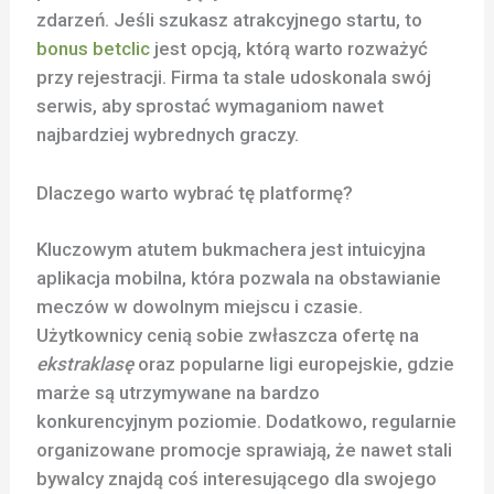
zdarzeń. Jeśli szukasz atrakcyjnego startu, to
bonus betclic
jest opcją, którą warto rozważyć
przy rejestracji. Firma ta stale udoskonala swój
serwis, aby sprostać wymaganiom nawet
najbardziej wybrednych graczy.
Dlaczego warto wybrać tę platformę?
Kluczowym atutem bukmachera jest intuicyjna
aplikacja mobilna, która pozwala na obstawianie
meczów w dowolnym miejscu i czasie.
Użytkownicy cenią sobie zwłaszcza ofertę na
ekstraklasę
oraz popularne ligi europejskie, gdzie
marże są utrzymywane na bardzo
konkurencyjnym poziomie. Dodatkowo, regularnie
organizowane promocje sprawiają, że nawet stali
bywalcy znajdą coś interesującego dla swojego