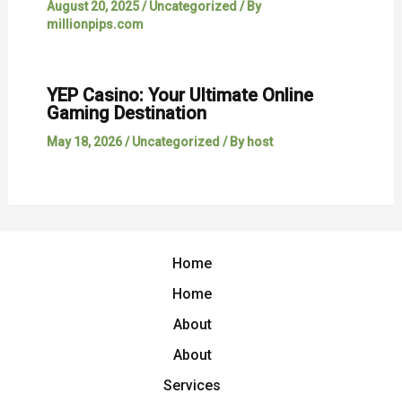
August 20, 2025
/
Uncategorized
/ By
millionpips.com
YEP Casino: Your Ultimate Online
Gaming Destination
May 18, 2026
/
Uncategorized
/ By
host
Home
Home
About
About
Services