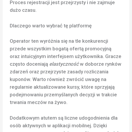
Proces rejestracji jest przejrzysty i nie zajmuje
dużo czasu.
Dlaczego warto wybrać tę platformę
Operator ten wyróżnia się na tle konkurencji
przede wszystkim bogatą ofertą promocyjną
oraz intuicyjnym interfejsem użytkownika. Gracze
często doceniają
elastyczność
w doborze rynków
zdarzeń oraz przejrzyste zasady rozliczania
kuponów. Warto również zwrócić uwagę na
regularnie aktualizowane kursy, które sprzyjają
podejmowaniu przemyślanych decyzji w trakcie
trwania meczów na żywo.
Dodatkowym atutem są liczne udogodnienia dla
osób aktywnych w aplikacji mobilnej. Dzięki