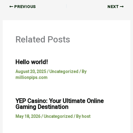
PREVIOUS
NEXT
Related Posts
Hello world!
August 20, 2025
/
Uncategorized
/ By
millionpips.com
YEP Casino: Your Ultimate Online
Gaming Destination
May 18, 2026
/
Uncategorized
/ By
host