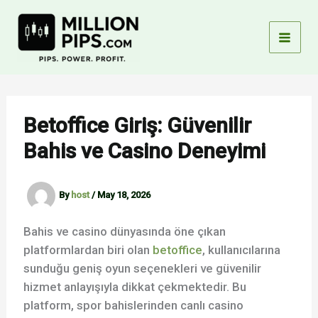
Skip
to
content
Betoffice Giriş: Güvenilir
Bahis ve Casino Deneyimi
By
host
/
May 18, 2026
Bahis ve casino dünyasında öne çıkan
platformlardan biri olan
betoffice
, kullanıcılarına
sunduğu geniş oyun seçenekleri ve güvenilir
hizmet anlayışıyla dikkat çekmektedir. Bu
platform, spor bahislerinden canlı casino