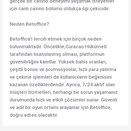
gerçek bir casino deneyimi yaşamak isteyenler
için canlı casino bölümü oldukça ilgi çekicidir.
Neden Betoffice?
Betoffice’i tercih etmek için birçok neden
bulunmaktadır. Öncelikle,Curacao Hükümeti
tarafından lisanslanmış olması, platformun
güvenilirliğini kanıtlar. Yüksek bahis oranları,
çeşitli bonus ve promosyonlar, hızlı para yatırma
ve çekme işlemleri de kullanıcıların beğenisini
kazanan özelliklerdendir. Ayrıca, 7/24 aktif olan
müşteri hizmetleri, herhangi bir sorun yaşamanız
durumunda hızlı ve etkili çözümler sunar. Güvenli
ve adil bir oyun ortamı arayanlar için Betoffice,
doğru adres olacaktır.