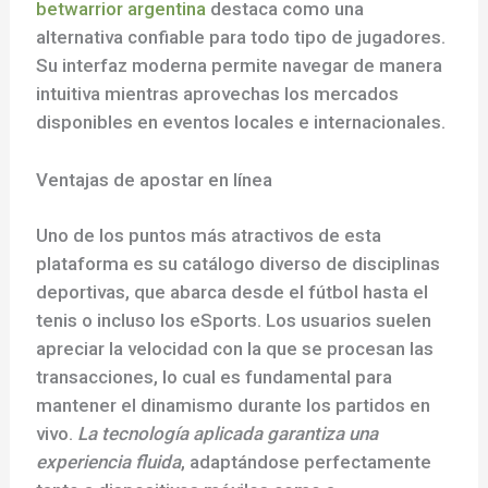
betwarrior argentina
destaca como una
alternativa confiable para todo tipo de jugadores.
Su interfaz moderna permite navegar de manera
intuitiva mientras aprovechas los mercados
disponibles en eventos locales e internacionales.
Ventajas de apostar en línea
Uno de los puntos más atractivos de esta
plataforma es su catálogo diverso de disciplinas
deportivas, que abarca desde el fútbol hasta el
tenis o incluso los eSports. Los usuarios suelen
apreciar la velocidad con la que se procesan las
transacciones, lo cual es fundamental para
mantener el dinamismo durante los partidos en
vivo.
La tecnología aplicada garantiza una
experiencia fluida
, adaptándose perfectamente