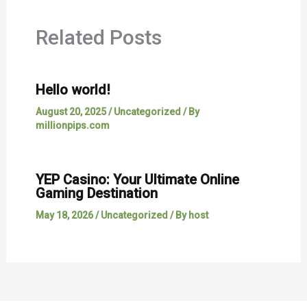
Related Posts
Hello world!
August 20, 2025
/
Uncategorized
/ By
millionpips.com
YEP Casino: Your Ultimate Online
Gaming Destination
May 18, 2026
/
Uncategorized
/ By
host