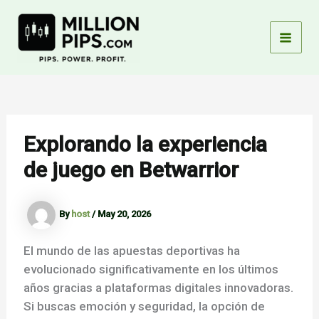
Skip
to
content
Mai
Men
Explorando la experiencia
de juego en Betwarrior
By
host
/
May 20, 2026
El mundo de las apuestas deportivas ha
evolucionado significativamente en los últimos
años gracias a plataformas digitales innovadoras.
Si buscas emoción y seguridad, la opción de