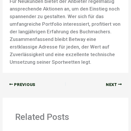
Für Neukunden bietet der Anbieter regelmäßig
ansprechende Aktionen an, um den Einstieg noch
spannender zu gestalten. Wer sich für das
umfangreiche Portfolio interessiert, profitiert von
der langjährigen Erfahrung des Buchmachers.
Zusammenfassend bleibt Betway eine
erstklassige Adresse für jeden, der Wert auf
Zuverlässigkeit und eine exzellente technische
Umsetzung seiner Sportwetten legt.
PREVIOUS
NEXT
Related Posts