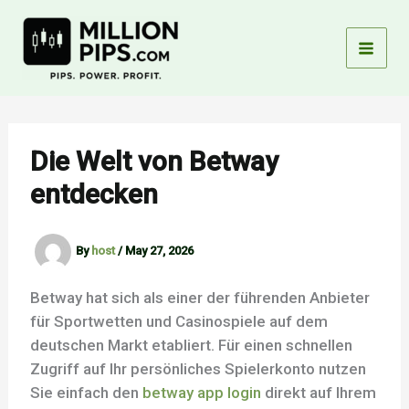
Skip
to
content
Die Welt von Betway
entdecken
By
host
/
May 27, 2026
Betway hat sich als einer der führenden Anbieter
für Sportwetten und Casinospiele auf dem
deutschen Markt etabliert. Für einen schnellen
Zugriff auf Ihr persönliches Spielerkonto nutzen
Sie einfach den
betway app login
direkt auf Ihrem