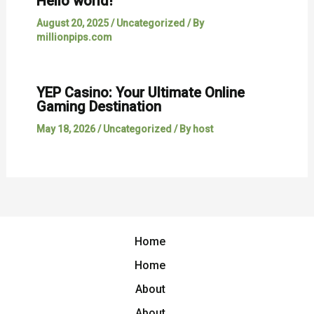
Hello world!
August 20, 2025
/
Uncategorized
/ By
millionpips.com
YEP Casino: Your Ultimate Online
Gaming Destination
May 18, 2026
/
Uncategorized
/ By
host
Home
Home
About
About