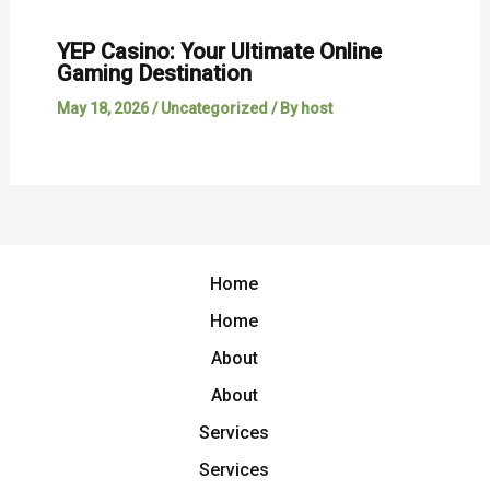
YEP Casino: Your Ultimate Online
Gaming Destination
May 18, 2026
/
Uncategorized
/ By
host
Home
Home
About
About
Services
Services