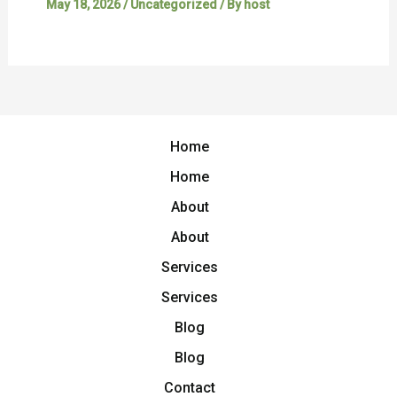
May 18, 2026
/
Uncategorized
/ By
host
Home
Home
About
About
Services
Services
Blog
Blog
Contact