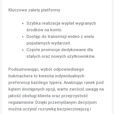
Kluczowe zalety platformy
Szybka realizacja wypłat wygranych
środków na konto.
Dostęp do transmisji wideo z wielu
popularnych wydarzeń.
Częste promocje dedykowane dla
stałych oraz nowych użytkowników.
Podsumowując, wybór odpowiedniego
bukmachera to kwestia indywidualnych
preferencji każdego typera. Analizując rynek pod
kątem dostępnych opcji, warto zwrócić uwagę na
jakość obsługi klienta oraz przejrzystość
regulaminów. Dzięki przemyślanym decyzjom
można uczynić rozrywkę bezpieczniejszą i