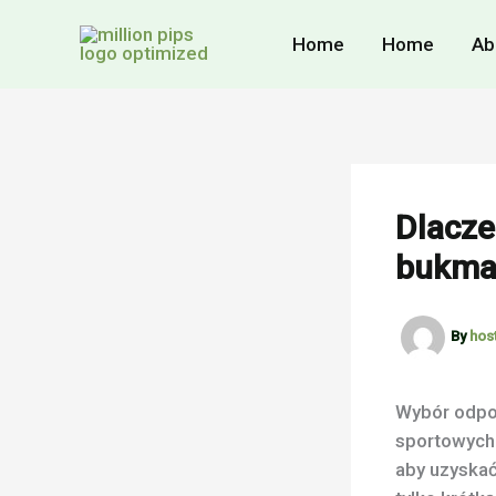
Skip
to
Home
Home
Ab
content
Dlacze
bukmac
By
hos
Wybór odpo
sportowych 
aby uzyskać