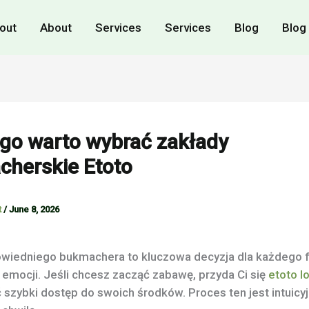
out
About
Services
Services
Blog
Blog
go warto wybrać zakłady
herskie Etoto
t
/
June 8, 2026
wiedniego bukmachera to kluczowa decyzja dla każdego 
emocji. Jeśli chcesz zacząć zabawę, przyda Ci się
etoto l
 szybki dostęp do swoich środków. Proces ten jest intuicyj