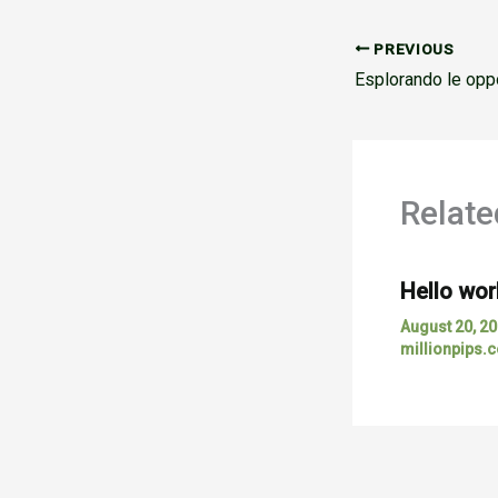
PREVIOUS
Relate
Hello wor
August 20, 2
millionpips.