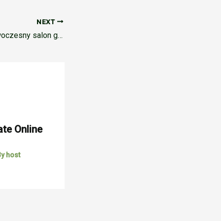
NEXT
Jak ewoluował nowoczesny salon gier w Polsce
ate Online
By
host