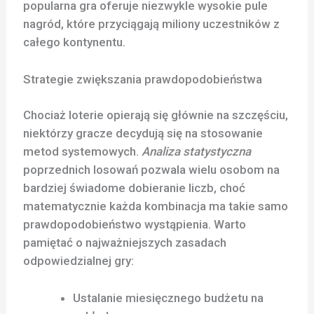
popularna gra oferuje niezwykle wysokie pule
nagród, które przyciągają miliony uczestników z
całego kontynentu.
Strategie zwiększania prawdopodobieństwa
Chociaż loterie opierają się głównie na szczęściu,
niektórzy gracze decydują się na stosowanie
metod systemowych.
Analiza statystyczna
poprzednich losowań pozwala wielu osobom na
bardziej świadome dobieranie liczb, choć
matematycznie każda kombinacja ma takie samo
prawdopodobieństwo wystąpienia. Warto
pamiętać o najważniejszych zasadach
odpowiedzialnej gry:
Ustalanie miesięcznego budżetu na