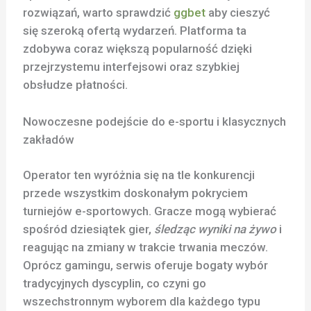
rozwiązań, warto sprawdzić
ggbet
aby cieszyć
się szeroką ofertą wydarzeń. Platforma ta
zdobywa coraz większą popularność dzięki
przejrzystemu interfejsowi oraz szybkiej
obsłudze płatności.
Nowoczesne podejście do e-sportu i klasycznych
zakładów
Operator ten wyróżnia się na tle konkurencji
przede wszystkim doskonałym pokryciem
turniejów e-sportowych. Gracze mogą wybierać
spośród dziesiątek gier,
śledząc wyniki na żywo
i
reagując na zmiany w trakcie trwania meczów.
Oprócz gamingu, serwis oferuje bogaty wybór
tradycyjnych dyscyplin, co czyni go
wszechstronnym wyborem dla każdego typu