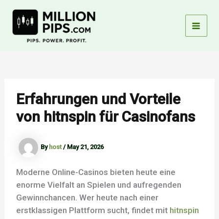
Skip
to
content
Mai
Men
Erfahrungen und Vorteile
von hitnspin für Casinofans
By
host
/
May 21, 2026
Moderne Online-Casinos bieten heute eine
enorme Vielfalt an Spielen und aufregenden
Gewinnchancen. Wer heute nach einer
erstklassigen Plattform sucht, findet mit
hitnspin