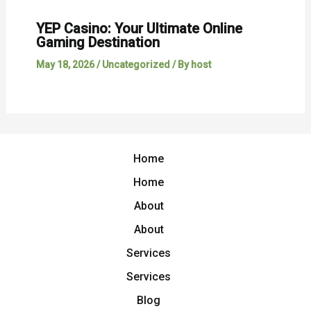
YEP Casino: Your Ultimate Online
Gaming Destination
May 18, 2026
/
Uncategorized
/ By
host
Home
Home
About
About
Services
Services
Blog