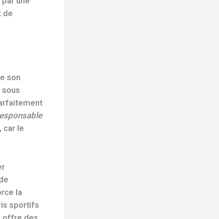
 par une
t de
de son
à sous
parfaitement
 responsable
 car le
er
 de
rce la
is sportifs
e offre des