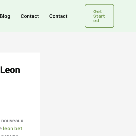
Get
Start
Blog
Contact
Contact
Ed
 Leon
e nouveaux
le
leon bet