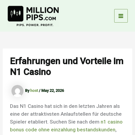
Skip
to
content
Mai
Men
Erfahrungen und Vorteile im
N1 Casino
By
host
/
May 22, 2026
Das N1 Casino hat sich in den letzten Jahren als
eine der attraktivsten Anlaufstellen für deutsche
Spieler etabliert. Suchen Sie nach dem
n1 casino
bonus code ohne einzahlung bestandskunden
,