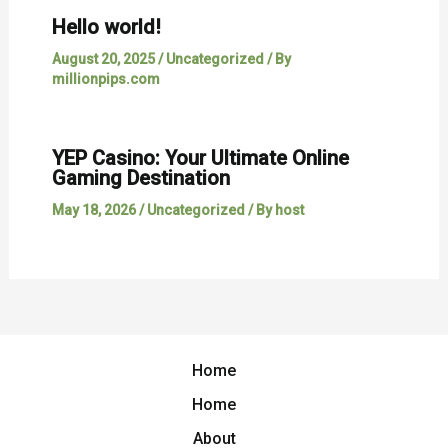
Hello world!
August 20, 2025
/
Uncategorized
/ By
millionpips.com
YEP Casino: Your Ultimate Online
Gaming Destination
May 18, 2026
/
Uncategorized
/ By
host
Home
Home
About