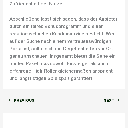
Zufriedenheit der Nutzer.
Abschließend lässt sich sagen, dass der Anbieter
durch ein faires Bonusprogramm und einen
reaktionsschnellen Kundenservice besticht. Wer
auf der Suche nach einem vertrauenswürdigen
Portal ist, sollte sich die Gegebenheiten vor Ort
genau anschauen. Insgesamt bietet die Seite ein
rundes Paket, das sowohl Einsteiger als auch
erfahrene High-Roller gleichermaßen anspricht
und langfristigen Spielspaß garantiert.
PREVIOUS
NEXT