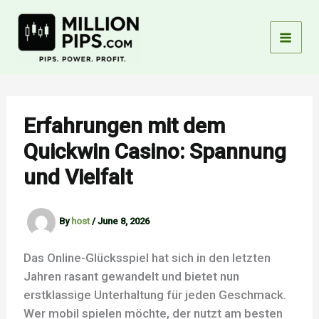
Skip
to
content
Erfahrungen mit dem
Quickwin Casino: Spannung
und Vielfalt
By
host
/
June 8, 2026
Das Online-Glücksspiel hat sich in den letzten
Jahren rasant gewandelt und bietet nun
erstklassige Unterhaltung für jeden Geschmack.
Wer mobil spielen möchte, der nutzt am besten