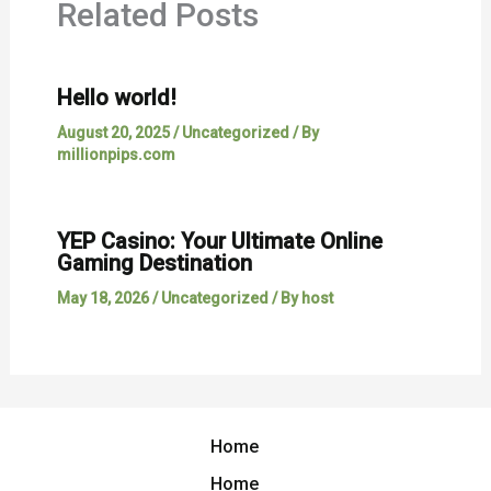
Related Posts
Hello world!
August 20, 2025
/
Uncategorized
/ By
millionpips.com
YEP Casino: Your Ultimate Online
Gaming Destination
May 18, 2026
/
Uncategorized
/ By
host
Home
Home