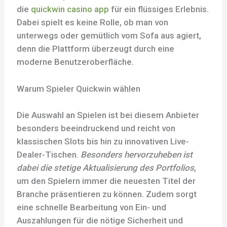
die
quickwin casino app
für ein flüssiges Erlebnis.
Dabei spielt es keine Rolle, ob man von
unterwegs oder gemütlich vom Sofa aus agiert,
denn die Plattform überzeugt durch eine
moderne Benutzeroberfläche.
Warum Spieler Quickwin wählen
Die Auswahl an Spielen ist bei diesem Anbieter
besonders beeindruckend und reicht von
klassischen Slots bis hin zu innovativen Live-
Dealer-Tischen.
Besonders hervorzuheben ist
dabei die stetige Aktualisierung des Portfolios
,
um den Spielern immer die neuesten Titel der
Branche präsentieren zu können. Zudem sorgt
eine schnelle Bearbeitung von Ein- und
Auszahlungen für die nötige Sicherheit und