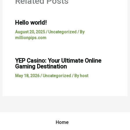
Related Posts
Hello world!
August 20, 2025
/
Uncategorized
/ By
millionpips.com
YEP Casino: Your Ultimate Online
Gaming Destination
May 18, 2026
/
Uncategorized
/ By
host
Home