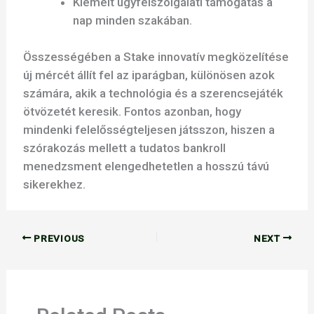
Kiemelt ügyfélszolgálati támogatás a
nap minden szakában.
Összességében a Stake innovatív megközelítése
új mércét állít fel az iparágban, különösen azok
számára, akik a technológia és a szerencsejáték
ötvözetét keresik. Fontos azonban, hogy
mindenki felelősségteljesen játsszon, hiszen a
szórakozás mellett a tudatos bankroll
menedzsment elengedhetetlen a hosszú távú
sikerekhez.
PREVIOUS
NEXT