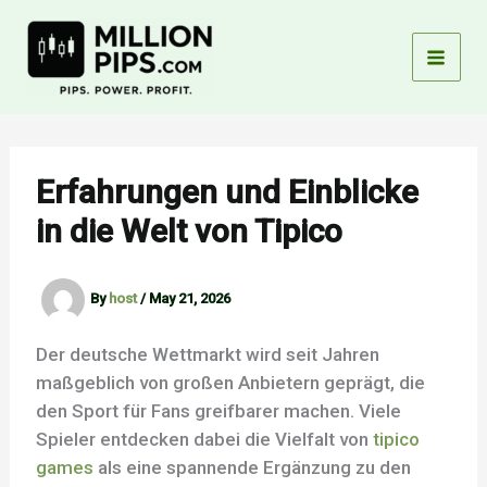
Skip
to
content
Erfahrungen und Einblicke
in die Welt von Tipico
By
host
/
May 21, 2026
Der deutsche Wettmarkt wird seit Jahren
maßgeblich von großen Anbietern geprägt, die
den Sport für Fans greifbarer machen. Viele
Spieler entdecken dabei die Vielfalt von
tipico
games
als eine spannende Ergänzung zu den