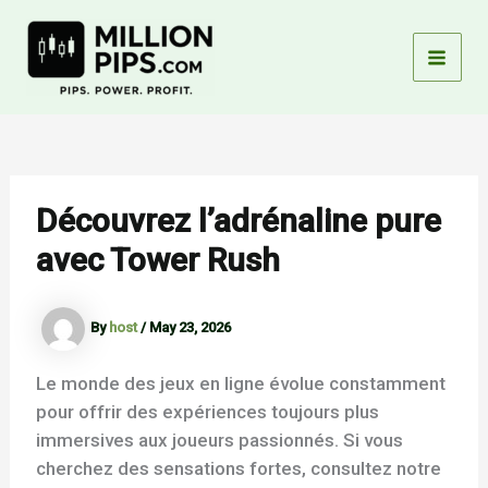
Skip
to
content
Mai
Men
Découvrez l’adrénaline pure
avec Tower Rush
By
host
/
May 23, 2026
Le monde des jeux en ligne évolue constamment
pour offrir des expériences toujours plus
immersives aux joueurs passionnés. Si vous
cherchez des sensations fortes, consultez notre