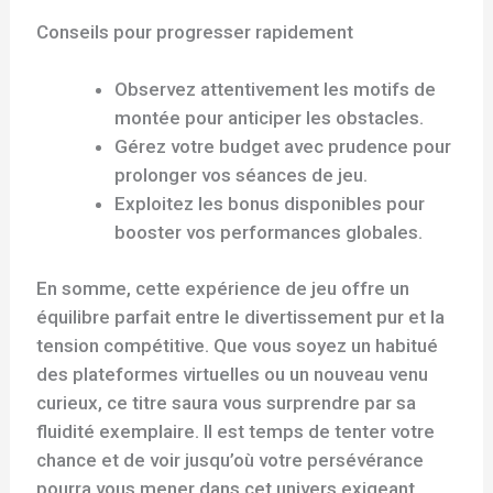
Conseils pour progresser rapidement
Observez attentivement les motifs de
montée pour anticiper les obstacles.
Gérez votre budget avec prudence pour
prolonger vos séances de jeu.
Exploitez les bonus disponibles pour
booster vos performances globales.
En somme, cette expérience de jeu offre un
équilibre parfait entre le divertissement pur et la
tension compétitive. Que vous soyez un habitué
des plateformes virtuelles ou un nouveau venu
curieux, ce titre saura vous surprendre par sa
fluidité exemplaire. Il est temps de tenter votre
chance et de voir jusqu’où votre persévérance
pourra vous mener dans cet univers exigeant.