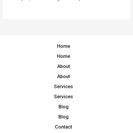
Home
Home
About
About
Services
Services
Blog
Blog
Contact