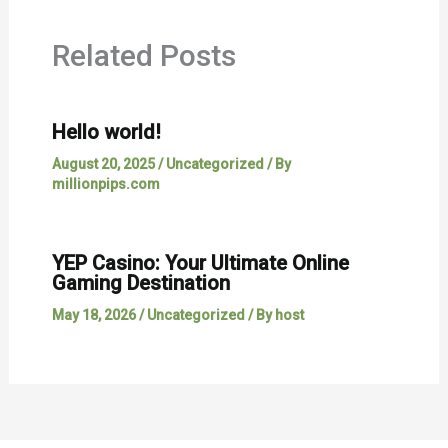
Related Posts
Hello world!
August 20, 2025
/
Uncategorized
/ By
millionpips.com
YEP Casino: Your Ultimate Online
Gaming Destination
May 18, 2026
/
Uncategorized
/ By
host