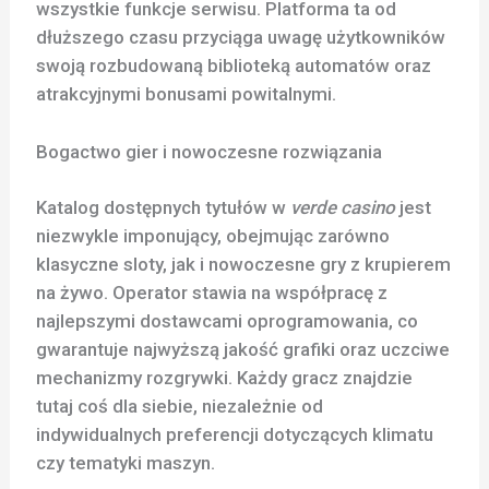
wszystkie funkcje serwisu. Platforma ta od
dłuższego czasu przyciąga uwagę użytkowników
swoją rozbudowaną biblioteką automatów oraz
atrakcyjnymi bonusami powitalnymi.
Bogactwo gier i nowoczesne rozwiązania
Katalog dostępnych tytułów w
verde casino
jest
niezwykle imponujący, obejmując zarówno
klasyczne sloty, jak i nowoczesne gry z krupierem
na żywo. Operator stawia na współpracę z
najlepszymi dostawcami oprogramowania, co
gwarantuje najwyższą jakość grafiki oraz uczciwe
mechanizmy rozgrywki. Każdy gracz znajdzie
tutaj coś dla siebie, niezależnie od
indywidualnych preferencji dotyczących klimatu
czy tematyki maszyn.