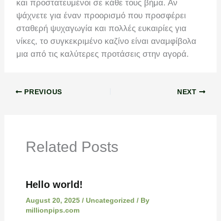
και προστατευμένοι σε κάθε τους βήμα. Αν
ψάχνετε για έναν προορισμό που προσφέρει
σταθερή ψυχαγωγία και πολλές ευκαιρίες για
νίκες, το συγκεκριμένο καζίνο είναι αναμφίβολα
μια από τις καλύτερες προτάσεις στην αγορά.
PREVIOUS
NEXT
Related Posts
Hello world!
August 20, 2025
/
Uncategorized
/ By
millionpips.com