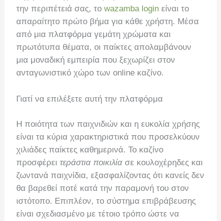
την περιπέτειά σας, το
wazamba login
είναι το
απαραίτητο πρώτο βήμα για κάθε χρήστη. Μέσα
από μια πλατφόρμα γεμάτη χρώματα και
πρωτότυπα θέματα, οι παίκτες απολαμβάνουν
μια μοναδική εμπειρία που ξεχωρίζει στον
ανταγωνιστικό χώρο των online καζίνο.
Γιατί να επιλέξετε αυτή την πλατφόρμα
Η ποιότητα των παιχνιδιών και η ευκολία χρήσης
είναι τα κύρια χαρακτηριστικά που προσελκύουν
χιλιάδες παίκτες καθημερινά. Το καζίνο
προσφέρει
τεράστια ποικιλία
σε κουλοχέρηδες και
ζωντανά παιχνίδια, εξασφαλίζοντας ότι κανείς δεν
θα βαρεθεί ποτέ κατά την παραμονή του στον
ιστότοπο. Επιπλέον, το σύστημα επιβράβευσης
είναι σχεδιασμένο με τέτοιο τρόπο ώστε να