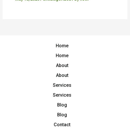
Home
Home
About
About
Services
Services
Blog
Blog
Contact