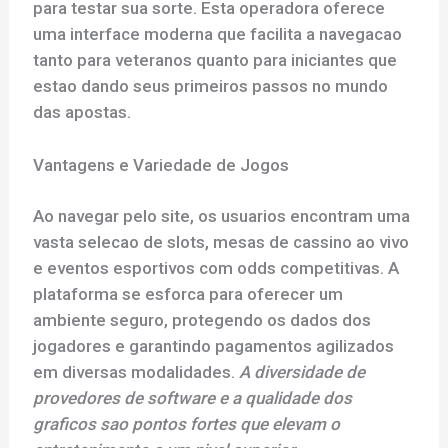
para testar sua sorte. Esta operadora oferece
uma interface moderna que facilita a navegacao
tanto para veteranos quanto para iniciantes que
estao dando seus primeiros passos no mundo
das apostas.
Vantagens e Variedade de Jogos
Ao navegar pelo site, os usuarios encontram uma
vasta selecao de slots, mesas de cassino ao vivo
e eventos esportivos com odds competitivas. A
plataforma se esforca para oferecer um
ambiente seguro, protegendo os dados dos
jogadores e garantindo pagamentos agilizados
em diversas modalidades.
A diversidade de
provedores de software e a qualidade dos
graficos sao pontos fortes que elevam o