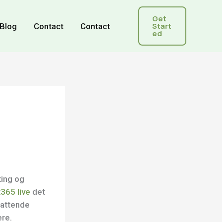
Get
Start
Blog
Contact
Contact
Ed
ting og
365 live
det
fattende
re.