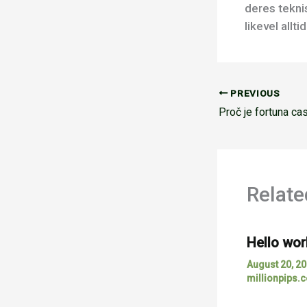
deres tekni
likevel allt
PREVIOUS
Relate
Hello wor
August 20, 2
millionpips.