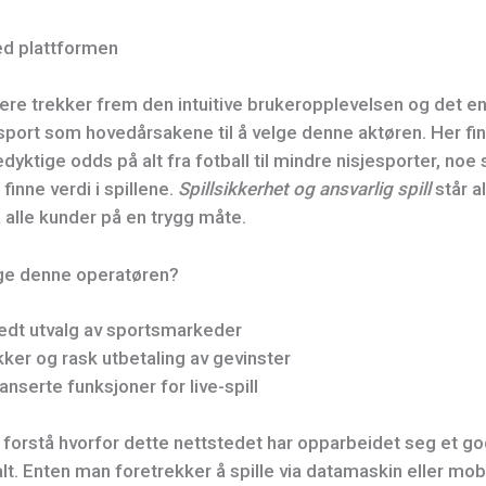
ed plattformen
re trekker frem den intuitive brukeropplevelsen og det 
 sport som hovedårsakene til å velge denne aktøren. Her fi
yktige odds på alt fra fotball til mindre nisjesporter, noe
 finne verdi i spillene.
Spillsikkerhet og ansvarlig spill
står al
a alle kunder på en trygg måte.
ge denne operatøren?
edt utvalg av sportsmarkeder
kker og rask utbetaling av gevinster
anserte funksjoner for live-spill
å forstå hvorfor dette nettstedet har opparbeidet seg et go
lt. Enten man foretrekker å spille via datamaskin eller mobi