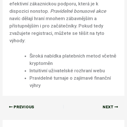
efektivní zákaznickou podporu, která je k
dispozici nonstop.
Pravidelné bonusové akce
navíc dělají hraní mnohem zábavnějším a
přístupnějším i pro začátečníky. Pokud tedy
zvažujete registraci, můžete se těšit na tyto
výhody:
Široká nabídka platebních metod včetně
kryptoměn
Intuitivní uživatelské rozhraní webu
Pravidelné turnaje o zajímavé finanční
výhry
PREVIOUS
NEXT