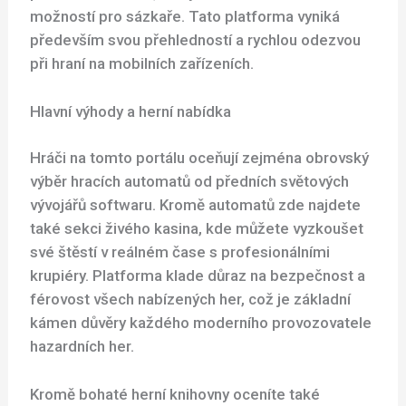
možností pro sázkaře. Tato platforma vyniká
především svou přehledností a rychlou odezvou
při hraní na mobilních zařízeních.
Hlavní výhody a herní nabídka
Hráči na tomto portálu oceňují zejména obrovský
výběr hracích automatů od předních světových
vývojářů softwaru. Kromě automatů zde najdete
také sekci živého kasina, kde můžete vyzkoušet
své štěstí v reálném čase s profesionálními
krupiéry. Platforma klade důraz na bezpečnost a
férovost všech nabízených her, což je základní
kámen důvěry každého moderního provozovatele
hazardních her.
Kromě bohaté herní knihovny oceníte také