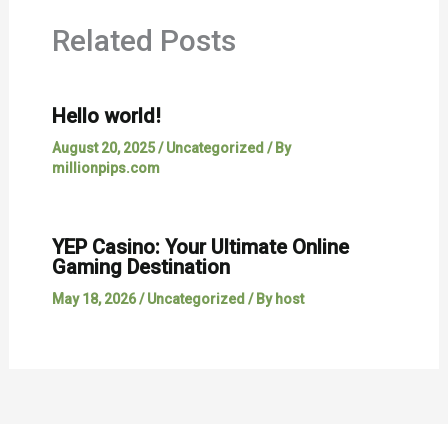
Related Posts
Hello world!
August 20, 2025
/
Uncategorized
/ By
millionpips.com
YEP Casino: Your Ultimate Online
Gaming Destination
May 18, 2026
/
Uncategorized
/ By
host