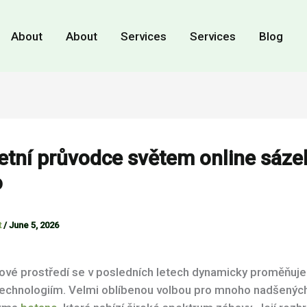
About
About
Services
Services
Blog
tní průvodce světem online sáze
o
t
/
June 5, 2026
vé prostředí se v posledních letech dynamicky proměňuje
chnologiím. Velmi oblíbenou volbou pro mnoho nadšených