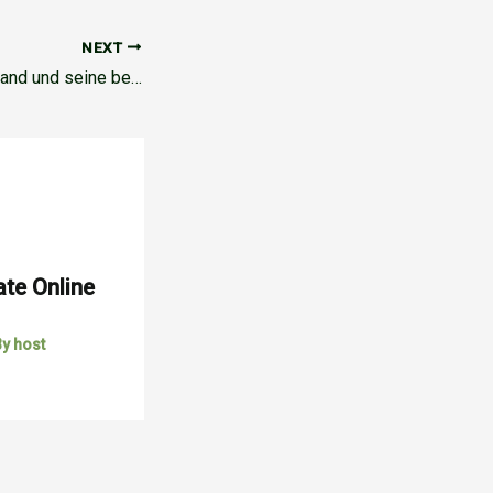
NEXT
Der Reiz von Lottoland und seine besonderen Angebote
ate Online
By
host