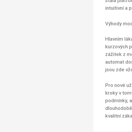
stala platf
intuitivní a
Výhody mod
Hlavním lák
kurzových př
zážitek z m
automat dos
jsou zde vž
Pro nové už
kroky v tom
podmínky, a
dlouhodobě 
kvalitní zá