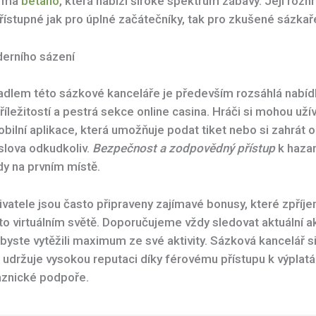
orma
betano
, která nabízí široké spektrum zábavy. Její rozhr
 přístupné jak pro úplné začátečníky, tak pro zkušené sázkař
erního sázení
adlem této sázkové kanceláře je především rozsáhlá nabíd
íležitostí a pestrá sekce online casina. Hráči si mohou užív
obilní aplikace, která umožňuje podat tiket nebo si zahrát 
lova odkudkoliv.
Bezpečnost a zodpovědný přístup
k haza
dy na prvním místě.
ivatele jsou často připraveny zajímavé bonusy, které zpříje
to virtuálním světě. Doporučujeme vždy sledovat aktuální a
byste vytěžili maximum ze své aktivity. Sázková kancelář s
udržuje vysokou reputaci díky férovému přístupu k výplat
kaznické podpoře.