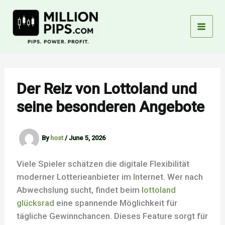
Skip
to
content
Der Reiz von Lottoland und
seine besonderen Angebote
By
host
/
June 5, 2026
Viele Spieler schätzen die digitale Flexibilität
moderner Lotterieanbieter im Internet. Wer nach
Abwechslung sucht, findet beim
lottoland
glücksrad
eine spannende Möglichkeit für
tägliche Gewinnchancen. Dieses Feature sorgt für