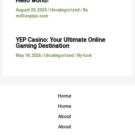
Hello world!
August 20, 2025
/
Uncategorized
/ By
millionpips.com
YEP Casino: Your Ultimate Online
Gaming Destination
May 18, 2026
/
Uncategorized
/ By
host
Home
Home
About
About