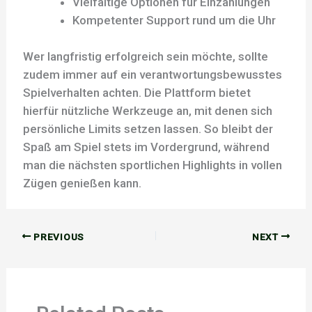
Vielfältige Optionen für Einzahlungen
Kompetenter Support rund um die Uhr
Wer langfristig erfolgreich sein möchte, sollte
zudem immer auf ein verantwortungsbewusstes
Spielverhalten achten. Die Plattform bietet
hierfür nützliche Werkzeuge an, mit denen sich
persönliche Limits setzen lassen. So bleibt der
Spaß am Spiel stets im Vordergrund, während
man die nächsten sportlichen Highlights in vollen
Zügen genießen kann.
PREVIOUS
NEXT