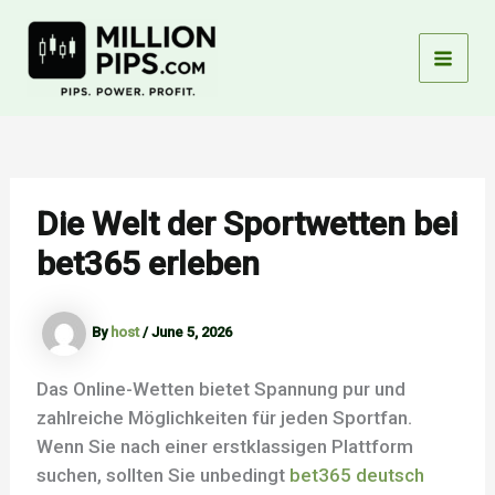
Skip
to
content
Mai
Men
Die Welt der Sportwetten bei
bet365 erleben
By
host
/
June 5, 2026
Das Online-Wetten bietet Spannung pur und
zahlreiche Möglichkeiten für jeden Sportfan.
Wenn Sie nach einer erstklassigen Plattform
suchen, sollten Sie unbedingt
bet365 deutsch