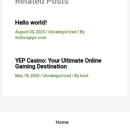
Related Posts
Hello world!
August 20, 2025
/
Uncategorized
/ By
millionpips.com
YEP Casino: Your Ultimate Online
Gaming Destination
May 18, 2026
/
Uncategorized
/ By
host
Home