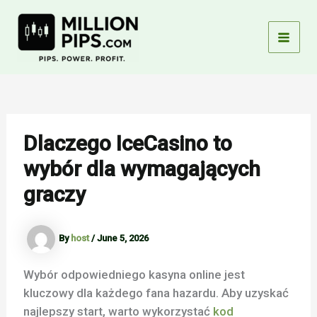
Skip
to
content
Mai
Men
Dlaczego IceCasino to
wybór dla wymagających
graczy
By
host
/
June 5, 2026
Wybór odpowiedniego kasyna online jest
kluczowy dla każdego fana hazardu. Aby uzyskać
najlepszy start, warto wykorzystać
kod