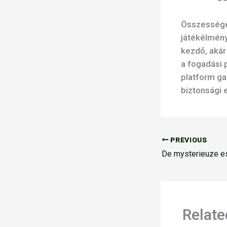
Összességéb
játékélmény
kezdő, akár 
a fogadási 
platform ga
biztonsági 
PREVIOUS
Relate