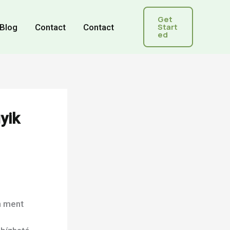
Get
Start
Blog
Contact
Contact
Ed
yik
n ment