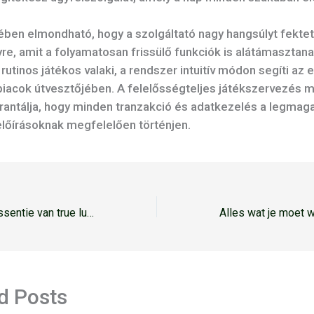
en elmondható, hogy a szolgáltató nagy hangsúlyt fektet
re, amit a folyamatosan frissülő funkciók is alátámasztana
rutinos játékos valaki, a rendszer intuitív módon segíti az 
piacok útvesztőjében. A felelősségteljes játékszervezés me
rantálja, hogy minden tranzakció és adatkezelés a legma
előírásoknak megfelelően történjen.
De mysterieuze essentie van true luck in het casino
d Posts