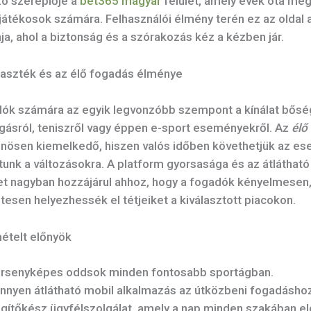
ó szereplője a
bet365 magyar
felület, amely évek óta me
 játékosok számára. Felhasználói élmény terén ez az oldal 
ja, ahol a biztonság és a szórakozás kéz a kézben jár.
laszték és az élő fogadás élménye
lók számára az egyik legvonzóbb szempont a kínálat bősé
gásról, teniszről vagy éppen e-sport eseményekről. Az
élő
nösen kiemelkedő, hiszen valós időben követhetjük az e
tunk a változásokra. A platform gyorsasága és az átlátható
et nagyban hozzájárul ahhoz, hogy a fogadók kényelmesen
esen helyezhessék el tétjeiket a kiválasztott piacokon.
ételt előnyök
rsenyképes oddsok minden fontosabb sportágban.
nnyen átlátható mobil alkalmazás az útközbeni fogadáshoz
gítőkész ügyfélszolgálat, amely a nap minden szakában el