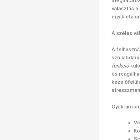
meghatároz
választás a
egyik etalon
A széles vá
A felhaszná
szó labdarú
funkció
külö
és reagálha
kezelőfelül
stresszment
Gyakran ism
Ve
Kö
Se