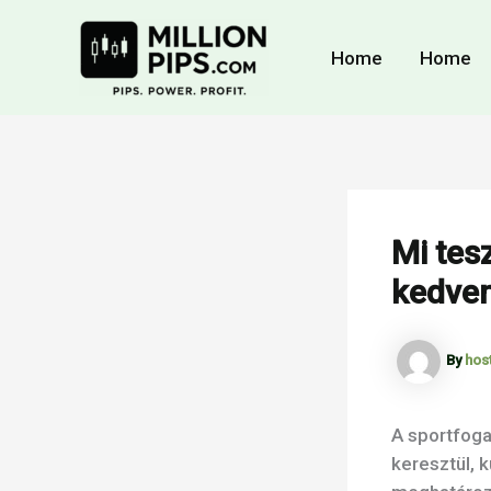
Skip
to
Home
Home
content
Mi tes
kedve
By
hos
A sportfoga
keresztül, 