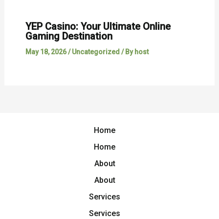
YEP Casino: Your Ultimate Online
Gaming Destination
May 18, 2026
/
Uncategorized
/ By
host
Home
Home
About
About
Services
Services