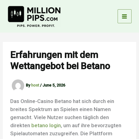
Skip
to
content
Erfahrungen mit dem
Wettangebot bei Betano
By
host
/
June 5, 2026
Das Online-Casino Betano hat sich durch ein
breites Spektrum an Spielen einen Namen
gemacht. Viele Nutzer suchen täglich den
direkten
betano login
, um auf ihre bevorzugten
Spielautomaten zuzugreifen. Die Plattform