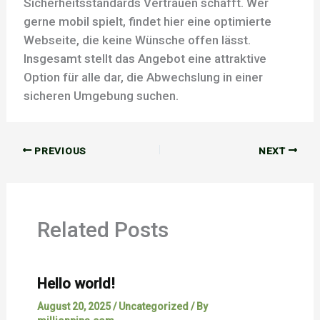
Sicherheitsstandards Vertrauen schafft. Wer
gerne mobil spielt, findet hier eine optimierte
Webseite, die keine Wünsche offen lässt.
Insgesamt stellt das Angebot eine attraktive
Option für alle dar, die Abwechslung in einer
sicheren Umgebung suchen.
PREVIOUS
NEXT
Related Posts
Hello world!
August 20, 2025
/
Uncategorized
/ By