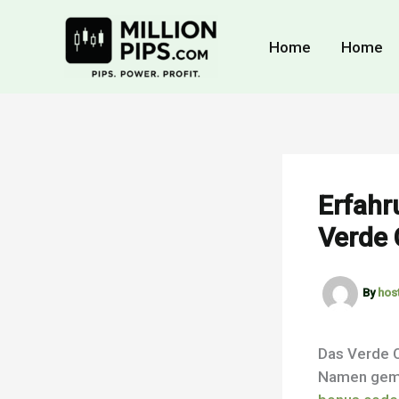
Skip
to
Home
Home
content
Erfahr
Verde 
By
hos
Das Verde C
Namen gemac