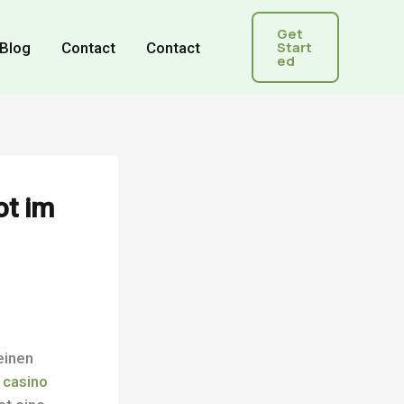
Get
Start
Blog
Contact
Contact
Ed
ot im
einen
 casino