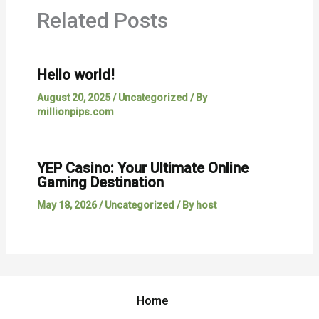
Related Posts
Hello world!
August 20, 2025
/
Uncategorized
/ By
millionpips.com
YEP Casino: Your Ultimate Online
Gaming Destination
May 18, 2026
/
Uncategorized
/ By
host
Home