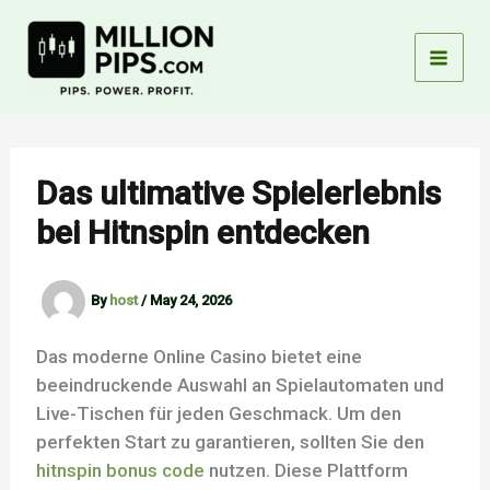
Skip
to
content
Das ultimative Spielerlebnis
bei Hitnspin entdecken
By
host
/
May 24, 2026
Das moderne Online Casino bietet eine
beeindruckende Auswahl an Spielautomaten und
Live-Tischen für jeden Geschmack. Um den
perfekten Start zu garantieren, sollten Sie den
hitnspin bonus code
nutzen. Diese Plattform