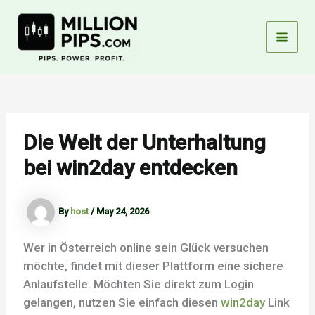
Skip
to
content
Mai
Men
Die Welt der Unterhaltung
bei win2day entdecken
By
host
/
May 24, 2026
Wer in Österreich online sein Glück versuchen
möchte, findet mit dieser Plattform eine sichere
Anlaufstelle. Möchten Sie direkt zum Login
gelangen, nutzen Sie einfach diesen
win2day
Link