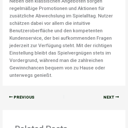
Neben den klassischen Angeboten sorgen
regelmäßige Promotionen und Aktionen für
zusätzliche Abwechslung im Spielalltag. Nutzer
schätzen dabei vor allem die intuitive
Benutzeroberfläche und den kompetenten
Kundenservice, der bei aufkommenden Fragen
jederzeit zur Verfügung steht. Mit der richtigen
Einstellung bleibt das Spielvergnügen stets im
Vordergrund, während man die zahlreichen
Gewinnchancen bequem von zu Hause oder
unterwegs genießt.
PREVIOUS
NEXT