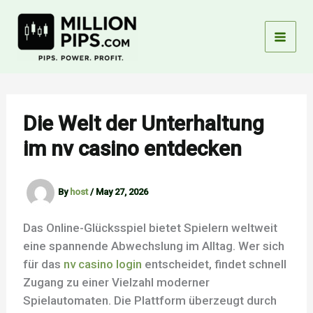
Skip
to
content
Die Welt der Unterhaltung
im nv casino entdecken
By
host
/
May 27, 2026
Das Online-Glücksspiel bietet Spielern weltweit
eine spannende Abwechslung im Alltag. Wer sich
für das
nv casino login
entscheidet, findet schnell
Zugang zu einer Vielzahl moderner
Spielautomaten. Die Plattform überzeugt durch