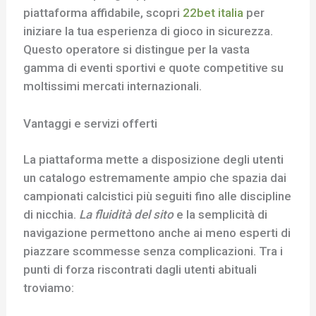
piattaforma affidabile, scopri
22bet italia
per
iniziare la tua esperienza di gioco in sicurezza.
Questo operatore si distingue per la vasta
gamma di eventi sportivi e quote competitive su
moltissimi mercati internazionali.
Vantaggi e servizi offerti
La piattaforma mette a disposizione degli utenti
un catalogo estremamente ampio che spazia dai
campionati calcistici più seguiti fino alle discipline
di nicchia.
La fluidità del sito
e la semplicità di
navigazione permettono anche ai meno esperti di
piazzare scommesse senza complicazioni. Tra i
punti di forza riscontrati dagli utenti abituali
troviamo: