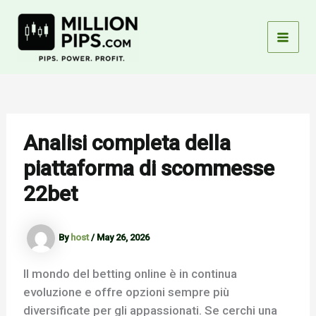
Skip
to
content
Mai
Men
Analisi completa della
piattaforma di scommesse
22bet
By
host
/
May 26, 2026
Il mondo del betting online è in continua
evoluzione e offre opzioni sempre più
diversificate per gli appassionati. Se cerchi una