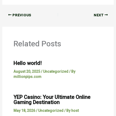
PREVIOUS
NEXT
Related Posts
Hello world!
August 20, 2025
/
Uncategorized
/ By
millionpips.com
YEP Casino: Your Ultimate Online
Gaming Destination
May 18, 2026
/
Uncategorized
/ By
host