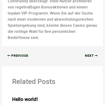
Community überzeugt. Viele Nutzer profitieren
von regelmäßigen Bonusaktionen und einem
loyalen VIP-Programm. Wenn Sie auf der Suche
nach einer modernen und abwechslungsreichen
Spielumgebung sind, könnte dieses Casino genau
die richtige Wahl für Ihre persönlichen
Bedürfnisse sein.
PREVIOUS
NEXT
Related Posts
Hello world!