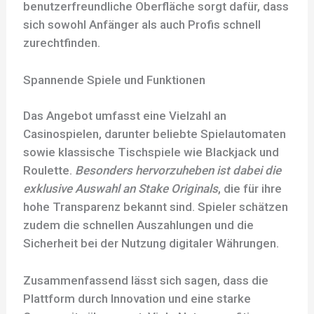
benutzerfreundliche Oberfläche sorgt dafür, dass
sich sowohl Anfänger als auch Profis schnell
zurechtfinden.
Spannende Spiele und Funktionen
Das Angebot umfasst eine Vielzahl an
Casinospielen, darunter beliebte Spielautomaten
sowie klassische Tischspiele wie Blackjack und
Roulette.
Besonders hervorzuheben ist dabei die
exklusive Auswahl an Stake Originals
, die für ihre
hohe Transparenz bekannt sind. Spieler schätzen
zudem die schnellen Auszahlungen und die
Sicherheit bei der Nutzung digitaler Währungen.
Zusammenfassend lässt sich sagen, dass die
Plattform durch Innovation und eine starke