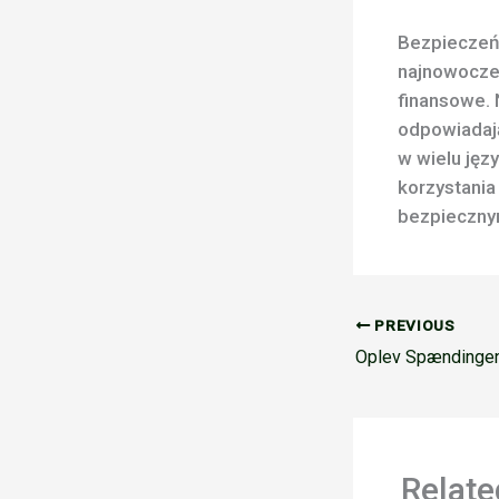
Bezpieczeńs
najnowocześ
finansowe. 
odpowiadają
w wielu jęz
korzystania
bezpieczny
PREVIOUS
Relate