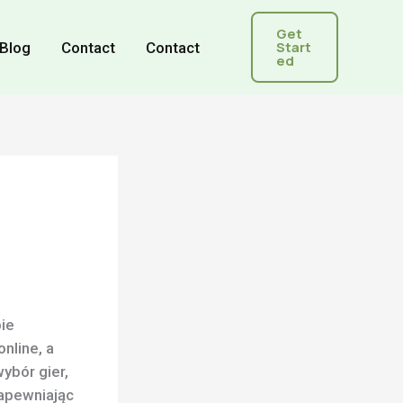
Get
Start
Blog
Contact
Contact
Ed
bie
nline, a
wybór gier,
apewniając