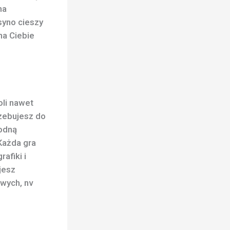
na
syno cieszy
na Ciebie
oli nawet
rzebujesz do
rodną
Każda gra
afiki i
jesz
owych, nv