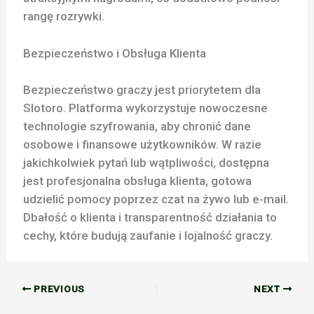
rangę rozrywki.
Bezpieczeństwo i Obsługa Klienta
Bezpieczeństwo graczy jest priorytetem dla
Slotoro. Platforma wykorzystuje nowoczesne
technologie szyfrowania, aby chronić dane
osobowe i finansowe użytkowników. W razie
jakichkolwiek pytań lub wątpliwości, dostępna
jest profesjonalna obsługa klienta, gotowa
udzielić pomocy poprzez czat na żywo lub e-mail.
Dbałość o klienta i transparentność działania to
cechy, które budują zaufanie i lojalność graczy.
PREVIOUS
NEXT