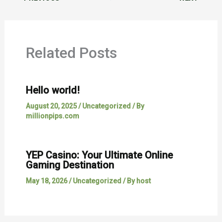
Related Posts
Hello world!
August 20, 2025
/
Uncategorized
/ By
millionpips.com
YEP Casino: Your Ultimate Online
Gaming Destination
May 18, 2026
/
Uncategorized
/ By
host